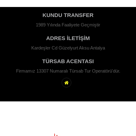
KUNDU TRANSFER
1989 Yılında Faaliyete Geçmiştir
ADRES İLETİŞİM
Kardeşler Cd Güzelyurt Aksu Antalya
TÜRSAB ACENTASI
Firmamız 13307 Numaralı Türsab Tur Operatörü'dür.