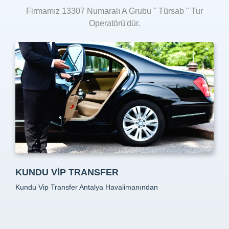
Firmamız 13307 Numaralı A Grubu " Türsab " Tur
Operatörü'dür.
KUNDU VIP TRANSFER
Kundu Vip Transfer Antalya Havalimanından