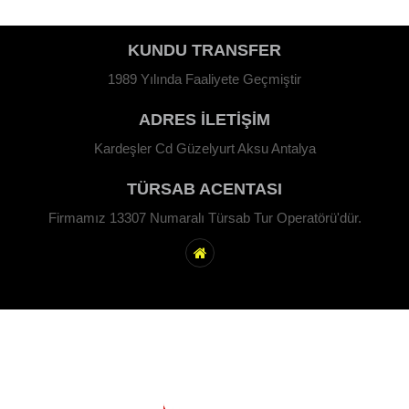
KUNDU TRANSFER
1989 Yılında Faaliyete Geçmiştir
ADRES İLETİŞİM
Kardeşler Cd Güzelyurt Aksu Antalya
TÜRSAB ACENTASI
Firmamız 13307 Numaralı Türsab Tur Operatörü'dür.